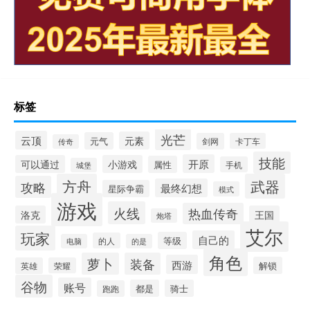
标签
光芒
云顶
元素
元气
剑网
卡丁车
传奇
技能
开原
可以通过
小游戏
属性
手机
城堡
方舟
武器
攻略
最终幻想
星际争霸
模式
游戏
火线
热血传奇
洛克
王国
炮塔
艾尔
玩家
自己的
等级
的人
电脑
的是
角色
萝卜
装备
西游
解锁
英雄
荣耀
谷物
账号
都是
骑士
跑跑