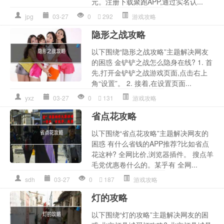
元。注册下载聚跑APP,通过实名认...
jpg
03-27
0
292
游戏攻略
隐形之战攻略
以下围绕“隐形之战攻略”主题解决网友
的困惑 金铲铲之战怎么隐身在线? 1. 首
先,打开金铲铲之战游戏页面,点击右上
角“设置”。 2. 接着,在设置页面...
yxz
03-27
0
131
游戏攻略
省点花攻略
以下围绕“省点花攻略”主题解决网友的
困惑 有什么省钱的APP推荐?比如省点
花这种? 全网比价,浏览器插件。 搜点羊
毛党优惠卷什么的。某乎有 全网...
sdh
03-27
0
187
游戏攻略
灯的攻略
以下围绕“灯的攻略”主题解决网友的困