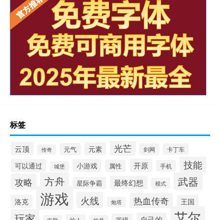
标签
光芒
云顶
元素
元气
剑网
卡丁车
传奇
技能
开原
可以通过
小游戏
属性
手机
城堡
方舟
武器
攻略
最终幻想
星际争霸
模式
游戏
火线
热血传奇
洛克
王国
炮塔
艾尔
玩家
自己的
等级
的人