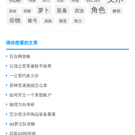
电脑
的是
角色
萝卜
装备
西游
解锁
英雄
荣耀
谷物
账号
都是
骑士
跑跑
猜你想看的文章
百合网攻略
云顶之弈受雇枪手效果
一公里约多少步
原神竞速挑战怎么拿
如何开立一个美股账户
物理方向考研
艾尔登法环饰品装备重量
qq梦之队攻略
武装4399游戏