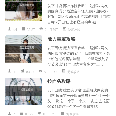
以下围绕“苏州探险攻略”主题解决网友
的困惑 苏州最适合年轻人爬的山路线?
1何山:新区公园内,山不高但幽静,山顶有
古寺 2开山:山上有座白鹤寺,被...
szt
03-27
0
797
游戏攻略
魔力宝宝攻略
以下围绕“魔力宝宝攻略”主题解决网友
的困惑 零基础的宝宝，我想在魔力耳朵
上给他报名英语课程，一个星期预约多
少节课比较好? 你家宝宝多大?上...
llb
03-27
0
158
游戏攻略
拉面头攻略
以下围绕“拉面头攻略”主题解决网友的
困惑 拉面第一步握面姿势? 一个手一个
头,一块拉 一个手一个头,一块拉 去拉面
馆如何装作一个老手? 摆最常吃...
llt
03-27
0
715
游戏攻略