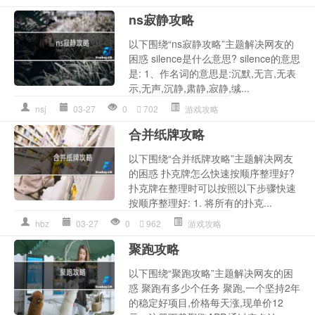
ns寂静攻略
以下围绕“ns寂静攻略”主题解决网友的
困惑 silence是什么意思? silence的意思
是: 1、作名词的意思是:沉默,无言,无表
示,无声,沉静,肃静,寂静,缄...
nsj
03-27
0
702
游戏攻略
合并纸牌攻略
以下围绕“合并纸牌攻略”主题解决网友
的困惑 扑克牌怎么快速按顺序整理好?
扑克牌在整理时可以按照以下步骤快速
按顺序整理好: 1. 将所有的扑克...
hbz
03-27
0
962
游戏攻略
聚跑攻略
以下围绕“聚跑攻略”主题解决网友的困
惑 聚跑有多少个任务 聚跑,一个坚持2年
的稳定好项目,价格每天涨,现单价12