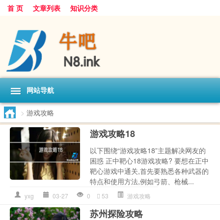
首 页
文章列表
知识分类
网站导航
>
游戏攻略
游戏攻略18
以下围绕“游戏攻略18”主题解决网友的
困惑 正中靶心18游戏攻略? 要想在正中
靶心游戏中通关,首先要熟悉各种武器的
特点和使用方法,例如弓箭、枪械...
yxg
03-27
0
53
游戏攻略
苏州探险攻略