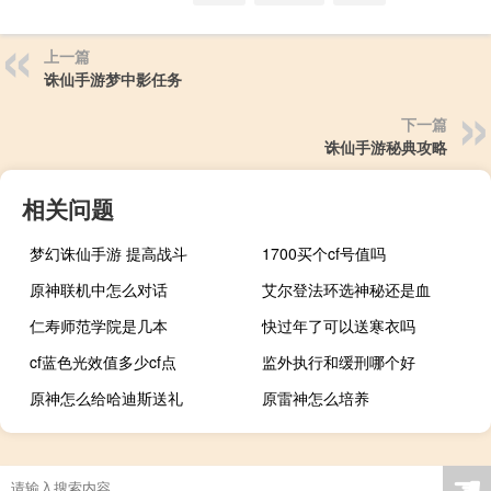
上一篇
诛仙手游梦中影任务
下一篇
诛仙手游秘典攻略
相关问题
梦幻诛仙手游 提高战斗
1700买个cf号值吗
原神联机中怎么对话
艾尔登法环选神秘还是血
仁寿师范学院是几本
快过年了可以送寒衣吗
cf蓝色光效值多少cf点
监外执行和缓刑哪个好
原神怎么给哈迪斯送礼
原雷神怎么培养
☚