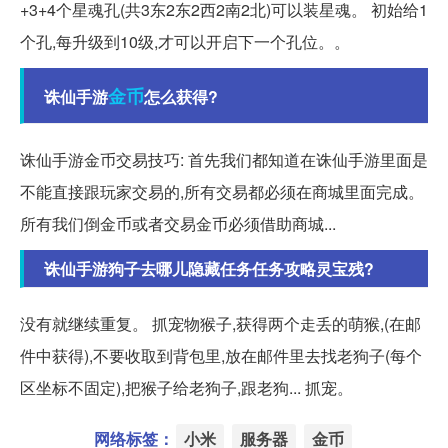
+3+4个星魂孔(共3东2东2西2南2北)可以装星魂。 初始给1
个孔,每升级到10级,才可以开启下一个孔位。。
金币
诛仙手游
怎么获得?
诛仙手游金币交易技巧: 首先我们都知道在诛仙手游里面是
不能直接跟玩家交易的,所有交易都必须在商城里面完成。
所有我们倒金币或者交易金币必须借助商城...
诛仙手游狗子去哪儿隐藏任务任务攻略灵宝残?
没有就继续重复。 抓宠物猴子,获得两个走丢的萌猴,(在邮
件中获得),不要收取到背包里,放在邮件里去找老狗子(每个
区坐标不固定),把猴子给老狗子,跟老狗... 抓宠。
网络标签：
小米
服务器
金币