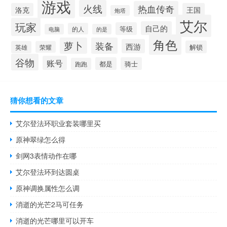
游戏
火线
热血传奇
洛克
王国
炮塔
艾尔
玩家
自己的
等级
的人
电脑
的是
角色
萝卜
装备
西游
解锁
英雄
荣耀
谷物
账号
都是
骑士
跑跑
猜你想看的文章
艾尔登法环职业套装哪里买
原神翠绿怎么得
剑网3表情动作在哪
艾尔登法环到达圆桌
原神调换属性怎么调
消逝的光芒2马可任务
消逝的光芒哪里可以开车