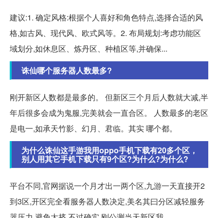
建议:1. 确定风格:根据个人喜好和角色特点,选择合适的风
格,如古风、现代风、欧式风等。2. 布局规划:考虑功能区
域划分,如休息区、炼丹区、种植区等,并确保...
诛仙哪个服务器人数最多?
刚开新区人数都是最多的。 但新区三个月后人数就大减,半
年后很多会成为鬼服,完美就会一直合区。 人数最多的老区
是电一,如承天竹影、幻月、君临。其实 哪个都。
为什么诛仙这手游我用oppo手机下载有20多个区，
别人用其它手机下载只有9个区?为什么?为什么?
平台不同,官网据说一个月才出一两个区,九游一天直接开2
到3区,开区完全看服务器人数决定,美名其曰分区减轻服务
器压力,避免太挤,不过确实,刚公测当天新区我...