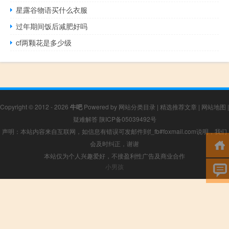
星露谷物语买什么衣服
过年期间饭后减肥好吗
cf两颗花是多少级
Copyright © 2012 - 2026
牛吧
Powered by
网站分类目录
|
精选推荐文章
|
网站地图
|
疑难解答
陕ICP备05039492号
声明：本站内容来自互联网，如信息有错误可发邮件到f_fb#foxmail.com说明，我们
会及时纠正，谢谢
本站仅为个人兴趣爱好，不接盈利性广告及商业合作
小男孩