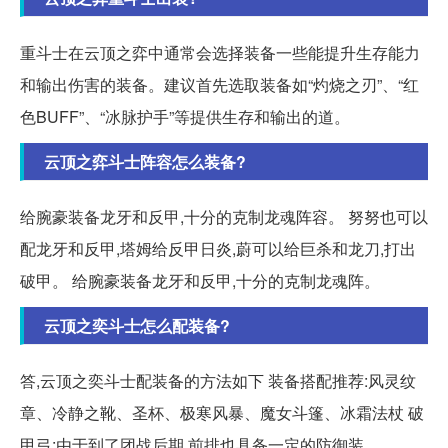
重斗士在云顶之弈中通常会选择装备一些能提升生存能力
和输出伤害的装备。建议首先选取装备如“灼烧之刃”、“红
色BUFF”、“冰脉护手”等提供生存和输出的道。
云顶之弈斗士阵容怎么装备?
给腕豪装备龙牙和反甲,十分的克制龙魂阵容。 努努也可以
配龙牙和反甲,塔姆给反甲日炎,蔚可以给巨杀和龙刀,打出
破甲。 给腕豪装备龙牙和反甲,十分的克制龙魂阵。
云顶之奕斗士怎么配装备?
答,云顶之奕斗士配装备的方法如下 装备搭配推荐:风灵纹
章、冷静之靴、圣杯、极寒风暴、魔女斗篷、冰霜法杖 破
甲弓:由于到了团战后期,前排也具备一定的防御装。