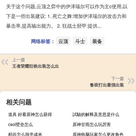
关于这个问题,云顶之弈中的伊泽瑞尔可以作为主c使用,以
下是一些出装建议: 1. 死亡之舞:增加伊泽瑞尔的攻击力和
暴击率,提高输出能力。 2. 狂战士胫甲:提供...
网络标签：
云顶
斗士
装备
上一篇
王者荣耀狂铁出装怎么出
下一篇
鲁班打出最强出装
相关问题
道具 好看原神怎么获得
試驗的解释及意思是什么
csol壁垒怎么
原神甘雨怎么玩厉害
稻谷怎么脱壳成米
原神电脑玩家怎么更改角色