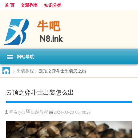
首 页
文章列表
知识分类
网站导航
>
出装教程
>
云顶之弈斗士出装怎么出
云顶之弈斗士出装怎么出
出装教程
网友:
ydz
2024-03-28 00:48:26