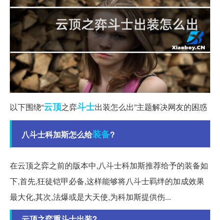
云顶
斗士
以下围绕“
之弈
出装怎么出”主题解决网友的困惑
装备
八斗士科加斯怎么给
?
在云顶之弈之前的版本中,八斗士科加斯推荐给予的装备如
下,首先,狂徒铠甲必备,这样能够将八斗士羁绊的加成效果
最大化,其次,法爆或是大天使,为科加斯提供伤...
云顶之弈重斗士出装?