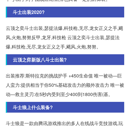
斗士出装2020?
云顶之奕斗士出装,瑟提法爆,科技枪,无尽,龙女正义之手,飓
风,火炮,努努反甲,龙牙,科技枪 云顶之奕斗士出装,瑟提法
爆,科技枪,无尽,龙女正义之手,飓风,火炮,努努。
云顶之弈新版八斗士出装?
出装推荐:斯特拉克的挑战护手 +450生命值 唯一被动—巨
人蛮力:提供相当于你50%基础攻击力的额外攻击力 唯一被
动—救主灵刃:在5秒内受到至少400到1800伤害(基。
斗士狼上什么装备?
斗士狼是一款由腾讯游戏推出的多人在线战斗竞技游戏,玩