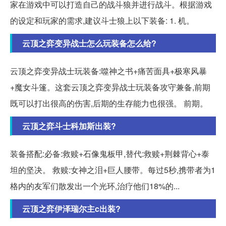
家在游戏中可以打造自己的战斗狼并进行战斗。根据游戏
的设定和玩家的需求,建议斗士狼上以下装备: 1. 机。
云顶之弈变异战士怎么玩装备怎么给?
云顶之弈变异战士玩装备:噬神之书+痛苦面具+极寒风暴
+魔女斗篷。这套云顶之弈变异战士玩装备攻守兼备,前期
既可以打出很高的伤害,后期的生存能力也很强。 前期。
云顶之弈斗士科加斯出装?
装备搭配:必备:救赎+石像鬼板甲,替代:救赎+荆棘背心+泰
坦的坚决。 救赎:女神之泪+巨人腰带。每过5秒,携带者为1
格内的友军们散发出一个光环,治疗他们18%的...
云顶之弈伊泽瑞尔主c出装?